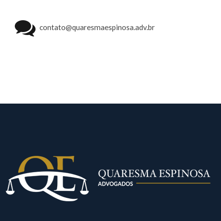
contato@quaresmaespinosa.adv.br